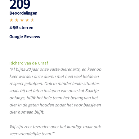
209
Beoordelingen
W
★
★
★
★
★
a
4.6/5 sterren
a
Google Reviews
r
d
e
Richard van de Graaf
r
“Al bijna 20 jaar onze vaste dierenarts, en keer op
i
keer worden onze dieren met heel veel liefde en
n
respect geholpen. Ook in minder leuke situaties
g
zoals bij het laten inslapen van onze kat Saartje
4
onlangs, blijft het hele team het belang van het
.
dier in de gaten houden zodat het voor baasje en
5
dier humaan blijft.
v
a
Wij zijn zeer tevreden over het kundige maar ook
n
zeer vriendelijke team!”
5