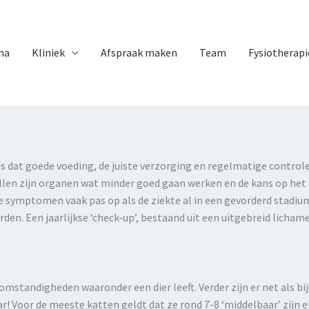
na
Kliniek
Afspraak maken
Team
Fysiotherapi
s dat goede voeding, de juiste verzorging en regelmatige controles
ullen zijn organen wat minder goed gaan werken en de kans op het 
 symptomen vaak pas op als de ziekte al in een gevorderd stadium i
en. Een jaarlijkse ‘check-
up’, bestaand uit een uitgebreid licham
omstandigheden waaronder een dier leeft. Verder zijn er net als bij
ar! Voor de meeste katten geldt dat ze rond 7-
8 ‘middelbaar’ zijn